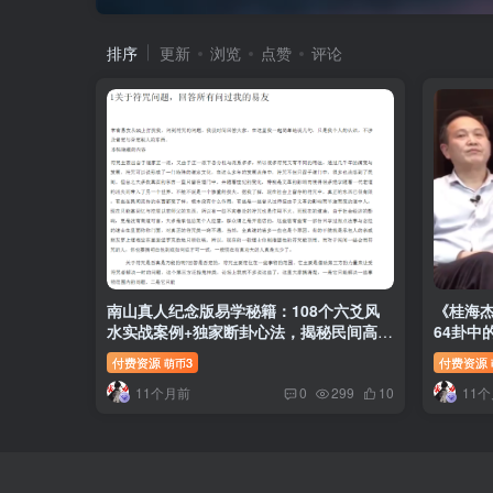
排序
更新
浏览
点赞
评论
南山真人纪念版易学秘籍：108个六爻风
《桂海杰
水实战案例+独家断卦心法，揭秘民间高人
64卦中
预测绝技！
付费资源
3
付费资源
萌币
11个月前
11
0
299
10