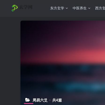
东方玄学
中医养生
西方
周易六爻
共4篇