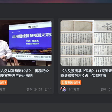
六爻财富预测10讲》- 揭秘易经
《六爻预测掌中宝典》111页速查
的财富密码与开运法则
随身携带的六爻占卜实战指南
3
付费资源
6
萌币
萌币
个月前
11个月前
0
131
14
0