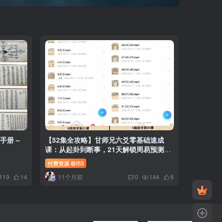
手册 –
【52集全攻略】甘师兄六爻零基础速成
课：从起卦到断事，21天解锁周易预测实
战技能
付费资源
3
萌币
11个月前
119
14
0
144
6