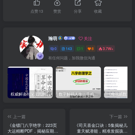
点赞
13
赞赏
分享
收藏
瀚萌
关注
0
143
1
8
3.7W+
有任何问题，加我微信沟通
权威解读与深度思辨：洪丕谟亲授《中国古代算命术》视频+PDF，系统掌握命理精髓与文化视角
数字解码人生：千鸣《数字八字》8集速成课 – 用生命数字预测财运、健康、感情，0基础也能3天入门的神奇命理学
上一篇
下一篇
《金镖门八字绝学：223页
《司天喜金口诀：5集揭秘儿
大运精断PDF，揭秘应期、
童天赋潜能，精准发掘孩子