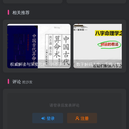
暗引暗克与大格局富贵
未来优势！》
命！》
相关推荐
权威解读与深度思辨：洪丕谟亲授《中国古代算命术》视频+PDF，系统掌握命理精髓与文化视角
数字解
评论
抢沙发
请登录后发表评论
登录
注册