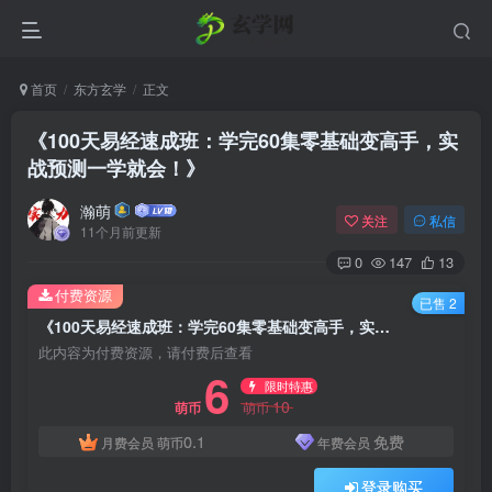
首页
东方玄学
正文
《100天易经速成班：学完60集零基础变高手，实
战预测一学就会！》
瀚萌
关注
私信
11个月前更新
0
147
13
付费资源
已售 2
《100天易经速成班：学完60集零基础变高手，实战预测一学就会！》
此内容为付费资源，请付费后查看
6
限时特惠
10
萌币
萌币
0.1
免费
月费会员
萌币
年费会员
登录购买