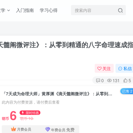
玄学
入门指南
学习心得
天髓阐微评注》：从零到精通的八字命理速成
关注
私信
0
131
5
已售 2
「7天成为命理大师」黄厚渊《滴天髓阐微评注》：从零到精通的八字命理速成指南！
此内容为付费资源，请付费后查看
6
限时特惠
10
萌币
萌币
免费
月费会员
年费会员