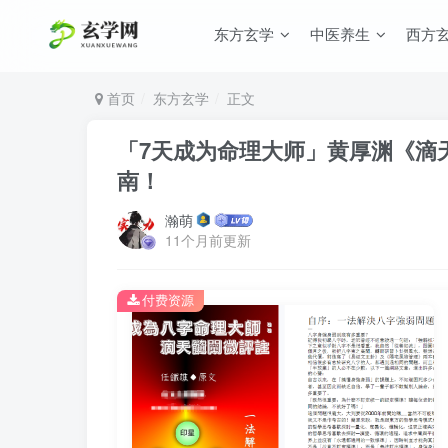
东方玄学
中医养生
西方
首页
东方玄学
正文
「7天成为命理大师」黄厚渊《滴
南！
瀚萌
11个月前更新
付费资源