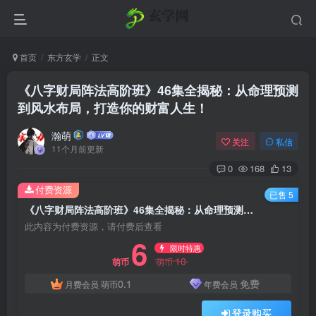
首页
东方玄学
正文
《八字财局阵法高阶班》46集全揭秘：从命理预测
到风水布局，打造你的财富人生！
瀚萌
关注
私信
11个月前更新
0
168
13
付费资源
已售 5
《八字财局阵法高阶班》46集全揭秘：从命理预测到风水布局，打造你的财富人生！
此内容为付费资源，请付费后查看
6
限时特惠
10
萌币
萌币
0.1
免费
月费会员
萌币
年费会员
登录购买