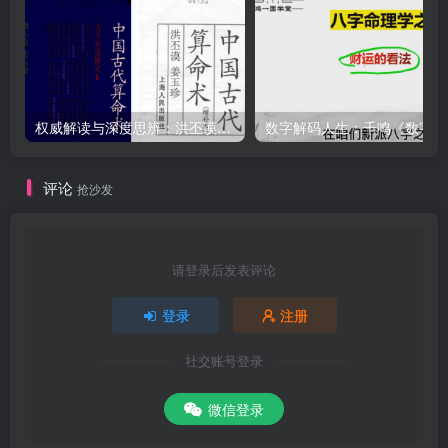
权威解读与深度思辨：洪丕谟亲授《中国古代算命术》视频+PDF，系统掌握命理精髓与文化视角
数字解
评论
抢沙发
请登录后发表评论
登录
注册
社交账号登录
微信登录