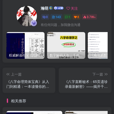
瀚萌
关注
0
143
1
8
3.7W+
有任何问题，加我微信沟通
权威解读与深度思辨：洪丕谟亲授《中国古代算命术》视频+PDF，系统掌握命理精髓与文化视角
数字解码人生：千鸣《数字八字》8集速成课 – 用生命数字预测财运、健康、感情，0基础也能3天入门的神奇命理学
上一篇
下一篇
《八字命理简体宝典》从入
《八字直断秘术：65页遗珍
门到精通：一本读懂你的命
录最新解密》——揭开千年
运密码！
命理预测的终极奥义
相关推荐