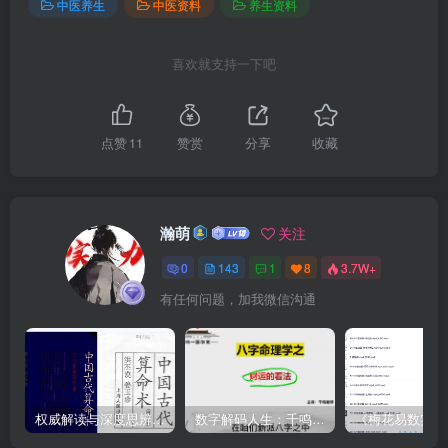
中医养生
中医资料
养生资料
喜欢就支持一下吧
点赞
11
赞赏
分享
收藏
瀚萌
关注
0
143
1
8
3.7W+
有任何问题，加我微信沟通
权威解读与深度思辨：洪丕谟亲授《中国古代算命术》视频+PDF，系统掌握命理精髓与文化视角
数字解码人生：千鸣《数字八字》8集速成课 – 用生命数字预测财运、健康、感情，0基础也能3天入门的神奇命理学