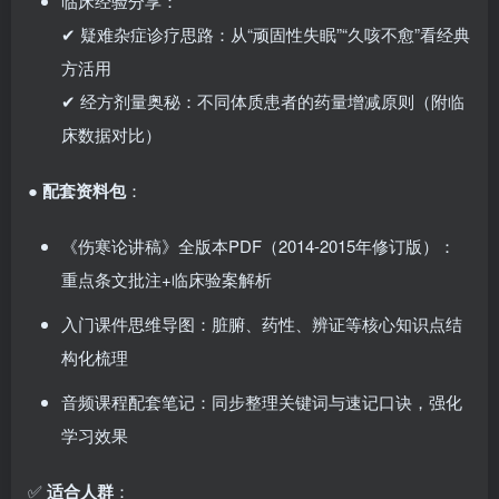
临床经验分享：
✔ 疑难杂症诊疗思路：从“顽固性失眠”“久咳不愈”看经典
方活用
✔ 经方剂量奥秘：不同体质患者的药量增减原则（附临
床数据对比）
●
配套资料包
：
《伤寒论讲稿》全版本PDF（2014-2015年修订版）：
重点条文批注+临床验案解析
入门课件思维导图：脏腑、药性、辨证等核心知识点结
构化梳理
音频课程配套笔记：同步整理关键词与速记口诀，强化
学习效果
✅
适合人群
：