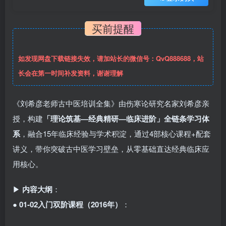
买前提醒
如发现网盘下载链接失效，请加站长的微信号：QvQ888688，站
长会在第一时间补发资料，谢谢理解
《刘希彦老师古中医培训全集》由伤寒论研究名家刘希彦亲
授，构建
「理论筑基—经典精研—临床进阶」全链条学习体
系
，融合15年临床经验与学术积淀，通过4部核心课程+配套
讲义，带你突破古中医学习壁垒，从零基础直达经典临床应
用核心。
▶
内容大纲
：
●
01-02入门双阶课程（2016年）
：