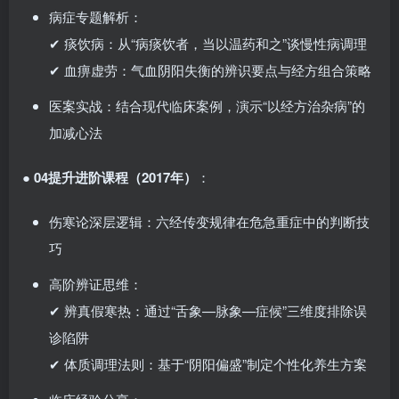
病症专题解析：
✔ 痰饮病：从“病痰饮者，当以温药和之”谈慢性病调理
✔ 血痹虚劳：气血阴阳失衡的辨识要点与经方组合策略
医案实战：结合现代临床案例，演示“以经方治杂病”的
加减心法
●
04提升进阶课程（2017年）
：
伤寒论深层逻辑：六经传变规律在危急重症中的判断技
巧
高阶辨证思维：
✔ 辨真假寒热：通过“舌象—脉象—症候”三维度排除误
诊陷阱
✔ 体质调理法则：基于“阴阳偏盛”制定个性化养生方案