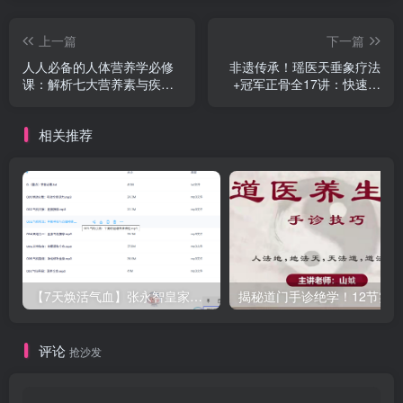
上一篇
下一篇
人人必备的人体营养学必修
非遗传承！瑶医天垂象疗法
课：解析七大营养素与疾病
+冠军正骨全17讲：快速化
预防，掌握科学饮食密码！
痛+慢病调理，10分钟掌握
实战绝技！
相关推荐
【7天焕活气血】张永智皇家复方养生音乐课：7首定制旋律，躺听激活全身能量循环
评论
抢沙发