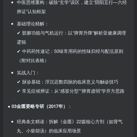
中医思维重构：破除“玄学”误区，建立“阴阳五行—六经
辨证”认知框架
基础理论精解：
✔ 脏腑功能与气机运行：以“脾胃升降”解析亚健康调理
逻辑
✔ 中药药性速记：50味常用药的性味归经与配伍原则
（附对比表格）
实战入门：
✔ 脉诊基础：浮沉迟数四脉的临床意义与触诊技巧
✔ 常见症候辨证：从“感冒分型”“脾胃虚弱”学开方思路
●
03金匮要略专研（2017年）
：
经典条文精读：拆解《金匮》22篇核心方剂（如肾气
丸、小柴胡汤）的临床应用场景