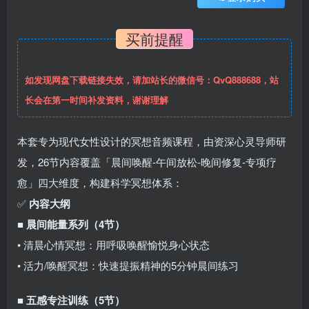
买前提醒
如发现网盘下载链接失效，请加站长的微信号：QvQ888688，站
长会在第一时间补发资料，谢谢理解
本套专为现代女性设计的冥想音频课程，由资深心灵导师研
发，26节内容覆盖「晨间唤醒-午间放松-晚间修复-专项疗
愈」四大维度，构建科学冥想体系：
✅
内容大纲
■
晨间能量系列（4节）
• 清晨心情冥想：用呼吸唤醒愉悦身心状态
• 活力/唤醒冥想：快速提振精神的5分钟晨间练习
■
五感专注训练（5节）