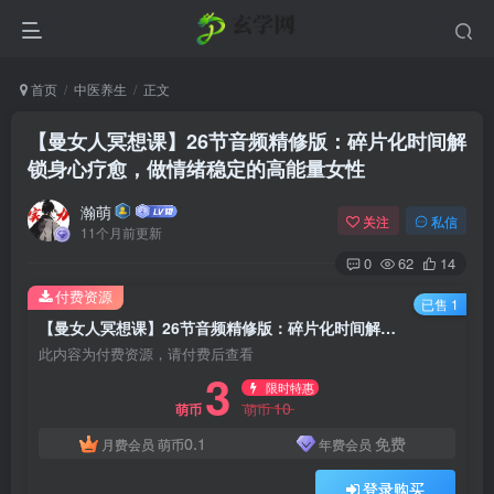
首页
中医养生
正文
【曼女人冥想课】26节音频精修版：碎片化时间解
锁身心疗愈，做情绪稳定的高能量女性
瀚萌
关注
私信
11个月前更新
0
62
14
付费资源
已售 1
【曼女人冥想课】26节音频精修版：碎片化时间解锁身心疗愈，做情绪稳定的高能量女性
此内容为付费资源，请付费后查看
3
限时特惠
10
萌币
萌币
0.1
免费
月费会员
萌币
年费会员
登录购买