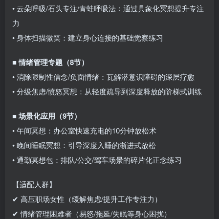
• 云朵呼吸/石头专注/青蛙呼吸法：通过具象化冥想提升专注
力
• 身体扫描微笑：建立身心连接的基础觉察练习
■
情绪管理专题（8节）
• 消除限制性信念/负面情绪：瓦解潜意识障碍的深层疗愈
• 分级焦虑/愤怒冥想：从轻度疏导到深度释放的阶梯式训练
■
场景化应用（9节）
• 午间冥想：办公室快速充电的10分钟放松术
• 晚间睡眠冥想：引导深度入睡的渐进式放松
• 通勤冥想包：排队/公交/驾车场景的碎片化正念练习
【适配人群】
✔ 高压职场女性（缓解焦虑/提升工作专注力）
✔ 情绪管理困难者（易怒/拖延/失眠等身心困扰）