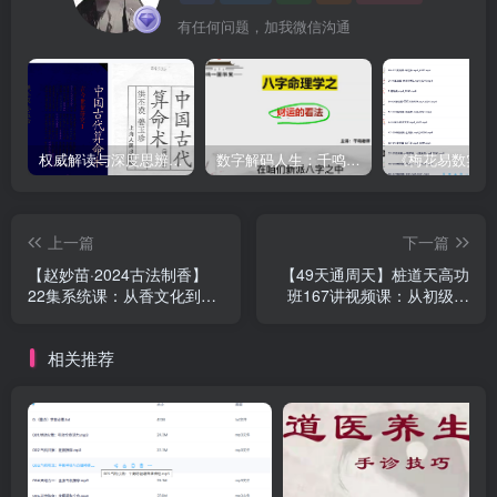
有任何问题，加我微信沟通
权威解读与深度思辨：洪丕谟亲授《中国古代算命术》视频+PDF，系统掌握命理精髓与文化视角
数字解码人生：千鸣《数字八字》8集速成课 – 用生命数字预测财运、健康、感情，0基础也能3天入门的神奇命理学
上一篇
下一篇
【赵妙苗·2024古法制香】
【49天通周天】桩道天高功
22集系统课：从香文化到合
班167讲视频课：从初级心
香实操，解锁非遗级制香技
法到龙盘虎踞，零基础解锁
艺
内家功夫核心
相关推荐